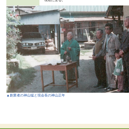
現在に至る。
▲創業者の神山猛と現会長の神山正年