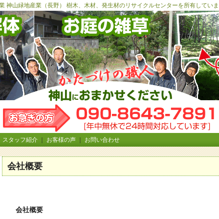
業 神山緑地産業（長野） 樹木、木材、発生材のリサイクルセンターを所有していま
｜
スタッフ紹介
｜
お客様の声
｜
お問い合わせ
会社概要
会社概要