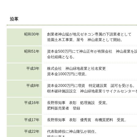
沿革
昭和30年
創業者神山猛が地元ゼネコン専属の下請業者として
造園土木工事業、屋号 神山産業として開始。
昭和51年
資本金500万円にて神山正年が有限会社 神山産業を
会社組織となる。
平成3年
株式会社 神山緑地産業と社名変更
資本金1000万円に増資。
平成8年
資本金2000万円に増資 特定建設業 認可を受ける。
樹木破砕施設
設立 神山緑地産業
リサイクルセンター
平成16年
長野県知事 表彰 処理施設 受賞。
肥料販売業者 登録
平成17年
長野県知事 表彰 優秀賞 有機質肥料 受賞。
平成22年
代表取締役に神山隆弘が就任。