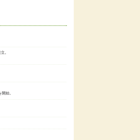
設立。
を開始。