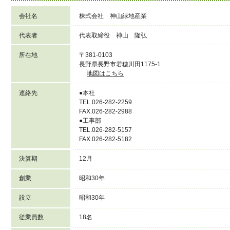
会社名
株式会社 神山緑地産業
代表者
代表取締役 神山 隆弘
所在地
〒381-0103
長野県長野市若穂川田1175-1
地図はこちら
連絡先
●本社
TEL.026-282-2259
FAX.026-282-2988
●工事部
TEL.026-282-5157
FAX.026-282-5182
決算期
12月
創業
昭和30年
設立
昭和30年
従業員数
18名