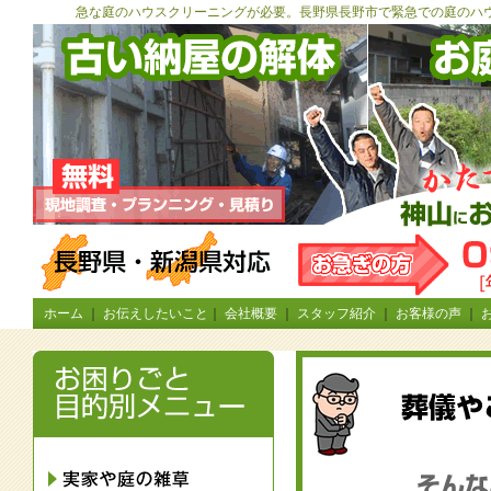
急な庭のハウスクリーニングが必要。長野県長野市で緊急での庭のハ
ホーム
｜
お伝えしたいこと
｜
会社概要
｜
スタッフ紹介
｜
お客様の声
｜