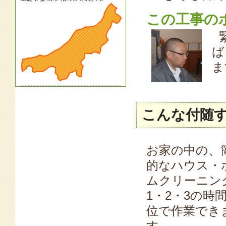
この工事の
ば
ま
こんな付随
お家の中の、
的なハウス・
ムクリーニン
1・2・3の時
位で作業でき
す。