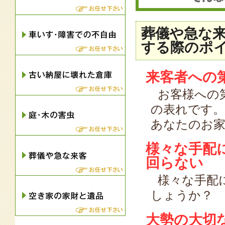
雑草処理と草刈業者です
葬儀や急な
する際のポ
庭と通路のバリアフリーとスロープ工事
をします
来客者への
お客様への
建物解体 古くなった納屋、壊れた倉
の表れです。
庫、くちた蔵の解体
あなたのお
害虫駆除 虫、庭木の害虫・家屋のクモ
様々な手配
の巣を駆除
回らない
様々な手配
葬儀や急な来客で家を綺麗にかたづけた
い
しょうか？
大勢の大切
家財処分、遺品整理