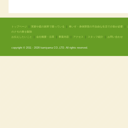
トップページ
｜
実家や庭の雑草で困っている
｜
車いす・身体障害の不自由な生活で介助が必要
｜
のクモの巣を駆除
お伝えしたいこと
｜
会社概要・沿革
｜
事業内容
｜
アクセス
｜
スタッフ紹介
｜
お問い合わせ
copyright © 2011 -
2026 kamiyama CO.,LTD. All rights reserved.