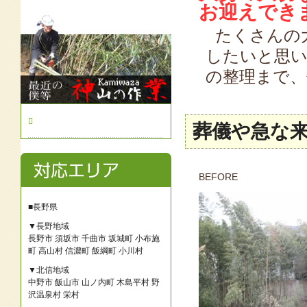
お迎えでき
たくさんの
したいと思い
の整理まで、
葬儀や急な
BEFORE
■長野県
▼長野地域
長野市
須坂市
千曲市
坂城町
小布施
町
高山村
信濃町
飯綱町
小川村
▼北信地域
中野市
飯山市
山ノ内町
木島平村
野
沢温泉村
栄村