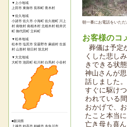
▼上小地域
上田市
東御市
長和町
青木村
▼佐久地域
小諸市
佐久市
小海町
佐久穂町
川上
朝一番にお電話をいただ
村
南牧村
南相木村
北相木村
軽井沢
町
御代田町
立科町
お客様のコ
▼松本地域
松本市
塩尻市
安曇野市
麻績村
生坂
葬儀は予定
村
山形村
朝日村
筑北村
くした悲しみ
▼大北地域
大町市
池田町
松川村
白馬村
小谷村
きできる状
神山さんが
話しました。
すぐに駆け
われている間
おかげで、お
たこと本当
■新潟県
亡き母も喜
上越市
妙高市
柏崎市
糸魚川市